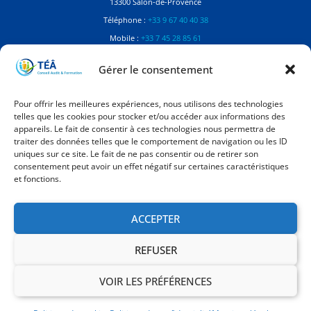
13300 Salon-de-Provence
Téléphone :
+33 9 67 40 40 38
Mobile :
+33 7 45 28 85 61
Contactez-nous
Gérer le consentement
Référente Handicap
Pour offrir les meilleures expériences, nous utilisons des technologies
telles que les cookies pour stocker et/ou accéder aux informations des
Manon Balaguer
appareils. Le fait de consentir à ces technologies nous permettra de
Dirigeante à TÉÂ Conseil Audit Formation
traiter des données telles que le comportement de navigation ou les ID
contact@teaconseil.fr
uniques sur ce site. Le fait de ne pas consentir ou de retirer son
consentement peut avoir un effet négatif sur certaines caractéristiques
et fonctions.
Mentions
Mentions légales
ACCEPTER
Politique de confidentialité
REFUSER
VOIR LES PRÉFÉRENCES
© [current_year] TÉÂ Conseil Audit Formation | Tous droits réservés –
Création de site
Internet par Emilie Briosca