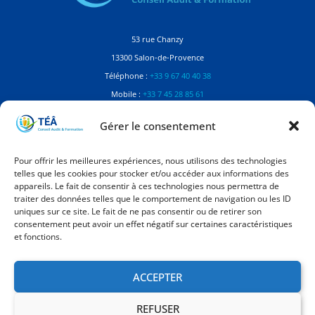
53 rue Chanzy
13300 Salon-de-Provence
Téléphone :
+33 9 67 40 40 38
Mobile :
+33 7 45 28 85 61
Contactez-nous
Gérer le consentement
Référente Handicap
Pour offrir les meilleures expériences, nous utilisons des technologies
telles que les cookies pour stocker et/ou accéder aux informations des
Manon Balaguer
appareils. Le fait de consentir à ces technologies nous permettra de
Dirigeante à TÉÂ Conseil Audit Formation
traiter des données telles que le comportement de navigation ou les ID
contact@teaconseil.fr
uniques sur ce site. Le fait de ne pas consentir ou de retirer son
consentement peut avoir un effet négatif sur certaines caractéristiques
et fonctions.
Mentions
Mentions légales
ACCEPTER
Politique de confidentialité
REFUSER