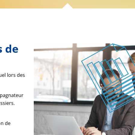
s de
el lors des
ompagnateur
ssiers.
on de