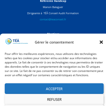
Référente Handicap
Manon Balaguer
Dirigeante à TÉÂ Conseil Audit Formation
contact@teaconseil.fr
Mentions
Mentions légales
Gérer le consentement
Politique de confidentialité
Pour offrir les meilleures expériences, nous utilisons des technologies
telles que les cookies pour stocker et/ou accéder aux informations des
appareils. Le fait de consentir à ces technologies nous permettra de traiter
© [current_year] TÉÂ Conseil Audit Formation | Tous droits réservés –
Création de site
des données telles que le comportement de navigation ou les ID uniques
Internet par Emilie Briosca
sur ce site. Le fait de ne pas consentir ou de retirer son consentement peut
avoir un effet négatif sur certaines caractéristiques et fonctions.
ACCEPTER
REFUSER