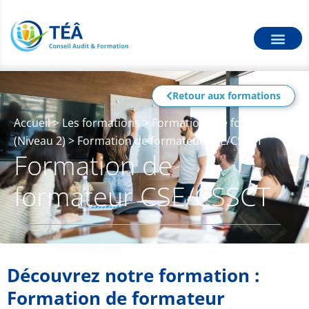
Retour aux formations
Accueil
>
Les formations
>
Formations de formateurs
(Niveau 2)
>
Formation de formateur CSE/CSSCT
Formation de
formateur CSE/CSSCT
Découvrez notre formation :
Formation de formateur