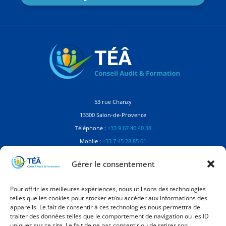
53 rue Chanzy
13300 Salon-de-Provence
Téléphone :
+33 9 67 40 40 38
Mobile :
+33 7 45 28 85 61
Contactez-nous
Gérer le consentement
Référente Handicap
Pour offrir les meilleures expériences, nous utilisons des technologies
telles que les cookies pour stocker et/ou accéder aux informations des
Manon Balaguer
appareils. Le fait de consentir à ces technologies nous permettra de
Dirigeante à TÉÂ Conseil Audit Formation
traiter des données telles que le comportement de navigation ou les ID
contact@teaconseil.fr
uniques sur ce site. Le fait de ne pas consentir ou de retirer son