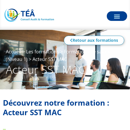
Retour aux formations
Accueil
>
Les formations
>
Formations de salariés
(Niveau 1)
>
Acteur SST MAC
Acteur SST MAC
Découvrez notre formation :
Acteur SST MAC