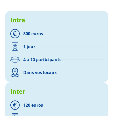
Intra
800 euros
1 jour
4 à 10 participants
Dans vos locaux
Inter
120 euros