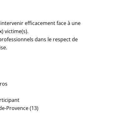
’intervenir efficacement face à une
) victime(s).
professionnels dans le respect de
ise.
ros
s
rticipant
de-Provence (13)